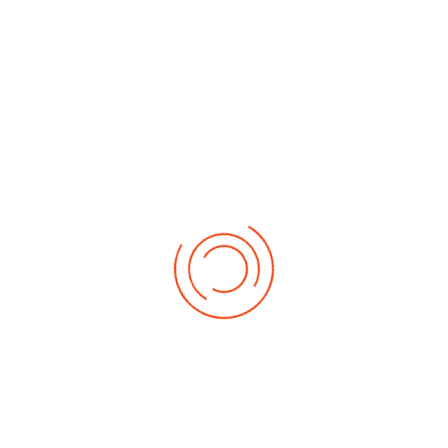
No events
Demnächst
Sa Aug. 22, 2026
1. German-Masters 2026
Sa Sep. 05, 2026
2. German-Masters 2026
Sa Sep. 19, 2026
3. German-Masters 2026
Fr Sep. 25, 2026
Deutsche-Meisterschaft 2026 Elite
Sa Sep. 26, 2026
Deutsche-Meisterschaft 2026 Elite
Fr Okt. 16, 2026
Weltmeisterschaft 2026
Sa Okt. 17, 2026
Weltmeisterschaft 2026