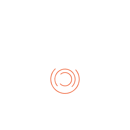
No events
Demnächst
Sa Aug. 22, 2026
1. German-Masters 2026
Sa Sep. 05, 2026
2. German-Masters 2026
Sa Sep. 19, 2026
3. German-Masters 2026
Fr Sep. 25, 2026
Deutsche-Meisterschaft 2026 Elite
Sa Sep. 26, 2026
Deutsche-Meisterschaft 2026 Elite
Fr Okt. 16, 2026
Weltmeisterschaft 2026
Sa Okt. 17, 2026
Weltmeisterschaft 2026