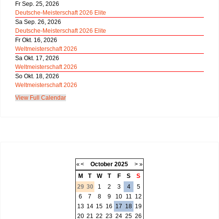
Fr Sep. 25, 2026
Deutsche-Meisterschaft 2026 Elite
Sa Sep. 26, 2026
Deutsche-Meisterschaft 2026 Elite
Fr Okt. 16, 2026
Weltmeisterschaft 2026
Sa Okt. 17, 2026
Weltmeisterschaft 2026
So Okt. 18, 2026
Weltmeisterschaft 2026
View Full Calendar
«
<
October
2025
>
»
M
T
W
T
F
S
S
29
30
1
2
3
4
5
6
7
8
9
10
11
12
13
14
15
16
17
18
19
20
21
22
23
24
25
26