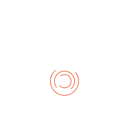
No events
Demnächst
Sa Aug. 22, 2026
1. German-Masters 2026
Sa Sep. 05, 2026
2. German-Masters 2026
Sa Sep. 19, 2026
3. German-Masters 2026
Fr Sep. 25, 2026
Deutsche-Meisterschaft 2026 Elite
Sa Sep. 26, 2026
Deutsche-Meisterschaft 2026 Elite
Fr Okt. 16, 2026
Weltmeisterschaft 2026
Sa Okt. 17, 2026
Weltmeisterschaft 2026