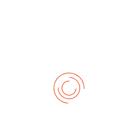
No events
Demnächst
Sa Aug. 22, 2026
1. German-Masters 2026
Sa Sep. 05, 2026
2. German-Masters 2026
Sa Sep. 19, 2026
3. German-Masters 2026
Fr Sep. 25, 2026
Deutsche-Meisterschaft 2026 Elite
Sa Sep. 26, 2026
Deutsche-Meisterschaft 2026 Elite
Fr Okt. 16, 2026
Weltmeisterschaft 2026
Sa Okt. 17, 2026
Weltmeisterschaft 2026