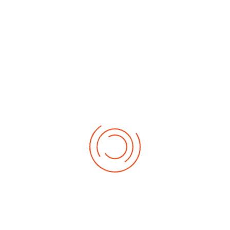
No events
Demnächst
Sa Aug. 22, 2026
1. German-Masters 2026
Sa Sep. 05, 2026
2. German-Masters 2026
Sa Sep. 19, 2026
3. German-Masters 2026
Fr Sep. 25, 2026
Deutsche-Meisterschaft 2026 Elite
Sa Sep. 26, 2026
Deutsche-Meisterschaft 2026 Elite
Fr Okt. 16, 2026
Weltmeisterschaft 2026
Sa Okt. 17, 2026
Weltmeisterschaft 2026