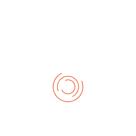
No events
Demnächst
Sa Aug. 22, 2026
1. German-Masters 2026
Sa Sep. 05, 2026
2. German-Masters 2026
Sa Sep. 19, 2026
3. German-Masters 2026
Fr Sep. 25, 2026
Deutsche-Meisterschaft 2026 Elite
Sa Sep. 26, 2026
Deutsche-Meisterschaft 2026 Elite
Fr Okt. 16, 2026
Weltmeisterschaft 2026
Sa Okt. 17, 2026
Weltmeisterschaft 2026