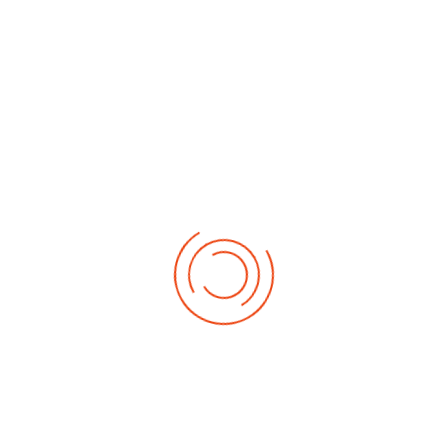
No events
Demnächst
Sa Aug. 22, 2026
1. German-Masters 2026
Sa Sep. 05, 2026
2. German-Masters 2026
Sa Sep. 19, 2026
3. German-Masters 2026
Fr Sep. 25, 2026
Deutsche-Meisterschaft 2026 Elite
Sa Sep. 26, 2026
Deutsche-Meisterschaft 2026 Elite
Fr Okt. 16, 2026
Weltmeisterschaft 2026
Sa Okt. 17, 2026
Weltmeisterschaft 2026