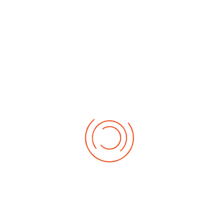
No events
Demnächst
Sa Aug. 22, 2026
1. German-Masters 2026
Sa Sep. 05, 2026
2. German-Masters 2026
Sa Sep. 19, 2026
3. German-Masters 2026
Fr Sep. 25, 2026
Deutsche-Meisterschaft 2026 Elite
Sa Sep. 26, 2026
Deutsche-Meisterschaft 2026 Elite
Fr Okt. 16, 2026
Weltmeisterschaft 2026
Sa Okt. 17, 2026
Weltmeisterschaft 2026