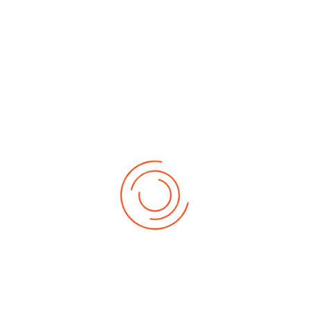
No events
Demnächst
Sa Aug. 22, 2026
1. German-Masters 2026
Sa Sep. 05, 2026
2. German-Masters 2026
Sa Sep. 19, 2026
3. German-Masters 2026
Fr Sep. 25, 2026
Deutsche-Meisterschaft 2026 Elite
Sa Sep. 26, 2026
Deutsche-Meisterschaft 2026 Elite
Fr Okt. 16, 2026
Weltmeisterschaft 2026
Sa Okt. 17, 2026
Weltmeisterschaft 2026