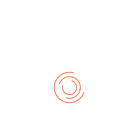
No events
Demnächst
Sa Aug. 22, 2026
1. German-Masters 2026
Sa Sep. 05, 2026
2. German-Masters 2026
Sa Sep. 19, 2026
3. German-Masters 2026
Fr Sep. 25, 2026
Deutsche-Meisterschaft 2026 Elite
Sa Sep. 26, 2026
Deutsche-Meisterschaft 2026 Elite
Fr Okt. 16, 2026
Weltmeisterschaft 2026
Sa Okt. 17, 2026
Weltmeisterschaft 2026