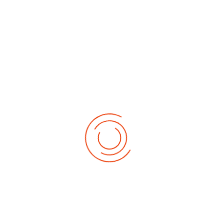
No events
Demnächst
Sa Aug. 22, 2026
1. German-Masters 2026
Sa Sep. 05, 2026
2. German-Masters 2026
Sa Sep. 19, 2026
3. German-Masters 2026
Fr Sep. 25, 2026
Deutsche-Meisterschaft 2026 Elite
Sa Sep. 26, 2026
Deutsche-Meisterschaft 2026 Elite
Fr Okt. 16, 2026
Weltmeisterschaft 2026
Sa Okt. 17, 2026
Weltmeisterschaft 2026