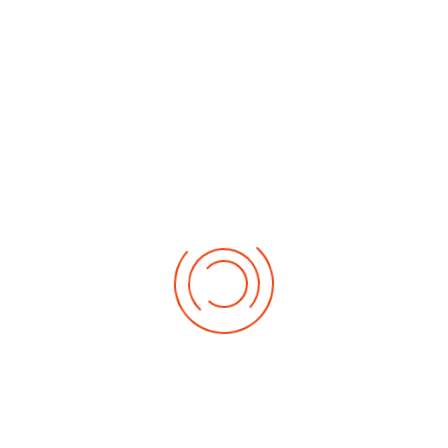
timeless
3. Weltcup 2026
:: Kalender RV Trillfingen
Demnächst
Sa Aug. 22, 2026
1. German-Masters 2026
Sa Sep. 05, 2026
2. German-Masters 2026
Sa Sep. 19, 2026
3. German-Masters 2026
Fr Sep. 25, 2026
Deutsche-Meisterschaft 2026 Elite
Sa Sep. 26, 2026
Deutsche-Meisterschaft 2026 Elite
Fr Okt. 16, 2026
Weltmeisterschaft 2026
Sa Okt. 17, 2026
Weltmeisterschaft 2026