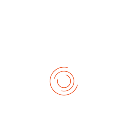
No events
Demnächst
Sa Aug. 22, 2026
1. German-Masters 2026
Sa Sep. 05, 2026
2. German-Masters 2026
Sa Sep. 19, 2026
3. German-Masters 2026
Fr Sep. 25, 2026
Deutsche-Meisterschaft 2026 Elite
Sa Sep. 26, 2026
Deutsche-Meisterschaft 2026 Elite
Fr Okt. 16, 2026
Weltmeisterschaft 2026
Sa Okt. 17, 2026
Weltmeisterschaft 2026