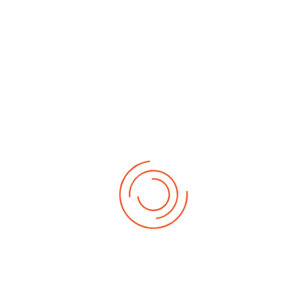
No events
Demnächst
Sa Aug. 22, 2026
1. German-Masters 2026
Sa Sep. 05, 2026
2. German-Masters 2026
Sa Sep. 19, 2026
3. German-Masters 2026
Fr Sep. 25, 2026
Deutsche-Meisterschaft 2026 Elite
Sa Sep. 26, 2026
Deutsche-Meisterschaft 2026 Elite
Fr Okt. 16, 2026
Weltmeisterschaft 2026
Sa Okt. 17, 2026
Weltmeisterschaft 2026