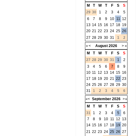
M
T
W
T
F
S
S
29
30
1
2
3
4
5
6
7
8
9
10
11
12
13
14
15
16
17
18
19
20
21
22
23
24
25
26
27
28
29
30
31
1
2
«
<
August
2026
>
»
M
T
W
T
F
S
S
27
28
29
30
31
1
2
3
4
5
6
7
8
9
10
11
12
13
14
15
16
17
18
19
20
21
22
23
24
25
26
27
28
29
30
31
1
2
3
4
5
6
«
<
September
2026
>
»
M
T
W
T
F
S
S
31
1
2
3
4
5
6
7
8
9
10
11
12
13
14
15
16
17
18
19
20
21
22
23
24
25
26
27