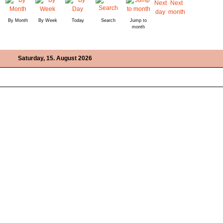
By Month
By Week
Today
Search
Jump to
month
Saturday, 15. August 2026