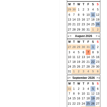
M
T
W
T
F
S
S
29
30
1
2
3
4
5
6
7
8
9
10
11
12
13
14
15
16
17
18
19
20
21
22
23
24
25
26
27
28
29
30
31
1
2
«
<
August
2026
>
»
M
T
W
T
F
S
S
27
28
29
30
31
1
2
3
4
5
6
7
8
9
10
11
12
13
14
15
16
17
18
19
20
21
22
23
24
25
26
27
28
29
30
31
1
2
3
4
5
6
«
<
September
2026
>
»
M
T
W
T
F
S
S
31
1
2
3
4
5
6
7
8
9
10
11
12
13
14
15
16
17
18
19
20
21
22
23
24
25
26
27