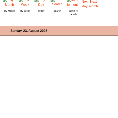
By Month
By Week
Today
Search
Jump to
month
Sunday, 23. August 2026