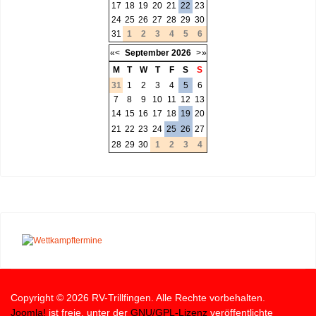
17
18
19
20
21
22
23
24
25
26
27
28
29
30
31
1
2
3
4
5
6
«
<
September
2026
>
»
M
T
W
T
F
S
S
31
1
2
3
4
5
6
7
8
9
10
11
12
13
14
15
16
17
18
19
20
21
22
23
24
25
26
27
28
29
30
1
2
3
4
Copyright © 2026 RV-Trillfingen. Alle Rechte vorbehalten.
Joomla!
ist freie, unter der
GNU/GPL-Lizenz
veröffentlichte