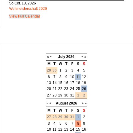
So Okt. 18, 2026
Weltmeisterschaft 2026
View Full Calendar
«
<
July
2026
>
»
M
T
W
T
F
S
S
29
30
1
2
3
4
5
6
7
8
9
10
11
12
13
14
15
16
17
18
19
20
21
22
23
24
25
26
27
28
29
30
31
1
2
«
<
August
2026
>
»
M
T
W
T
F
S
S
27
28
29
30
31
1
2
3
4
5
6
7
8
9
10
11
12
13
14
15
16