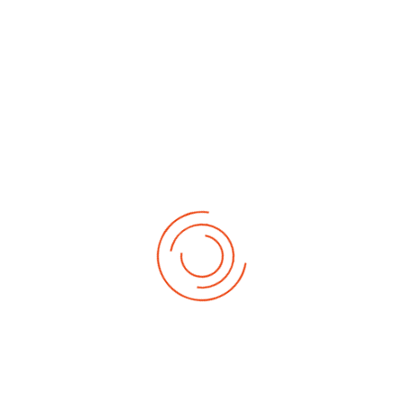
No events
Demnächst
Sa Aug. 22, 2026
1. German-Masters 2026
Sa Sep. 05, 2026
2. German-Masters 2026
Sa Sep. 19, 2026
3. German-Masters 2026
Fr Sep. 25, 2026
Deutsche-Meisterschaft 2026 Elite
Sa Sep. 26, 2026
Deutsche-Meisterschaft 2026 Elite
Fr Okt. 16, 2026
Weltmeisterschaft 2026
Sa Okt. 17, 2026
Weltmeisterschaft 2026