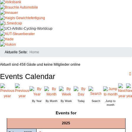
Aktuelle Seite:
Home
Aktuell sind 458 Gäste und keine Mitglieder online
Events Calendar
By Year
By Month
By Week
Today
Search
Jump to
month
Events for
2025