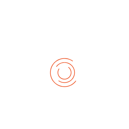
Sunday, 17. May 2026
4. Baden-Württemberg-Cup Schüler
:: Kalender RV Trillfingen
Saturday, 30. May 2026 - Sunday, 31. May 2026
Deutsche-Meisterschaften 2026 Schüler
:: Kalender RV Trillfingen
June 2026
Friday, 05. June 2026 - Saturday, 06. June 2026
Europa-Meisterschaft 2026 Elite
:: Kalender
RV Trillfingen
Sunday, 21. June 2026
3. Müller-Reisen-Cup mit Bezirksmeisterschaft
Elite
:: Kalender RV Trillfingen
July 2026
Saturday, 11. July 2026
2. Weltcup 2026
:: Kalender RV Trillfingen
Sunday, 26. July 2026
Baden-Württembergische-Meisterschaftwen
2026 Elite
:: Kalender RV Trillfingen
August 2026
Saturday, 01. August 2026
3. Weltcup 2026
:: Kalender RV Trillfingen
Saturday, 22. August 2026
1. German-Masters 2026
:: Kalender RV
Trillfingen