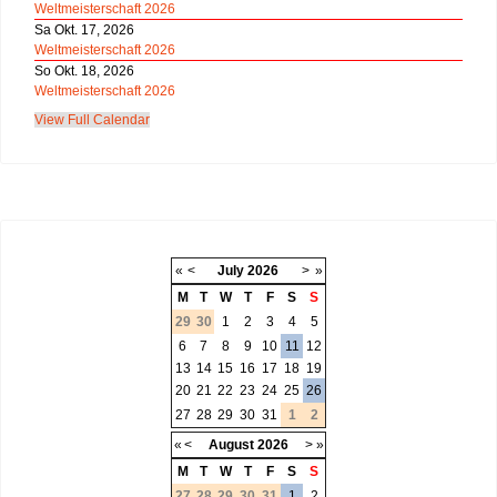
Weltmeisterschaft 2026
Sa Okt. 17, 2026
Weltmeisterschaft 2026
So Okt. 18, 2026
Weltmeisterschaft 2026
View Full Calendar
«
<
July
2026
>
»
M
T
W
T
F
S
S
29
30
1
2
3
4
5
6
7
8
9
10
11
12
13
14
15
16
17
18
19
20
21
22
23
24
25
26
27
28
29
30
31
1
2
«
<
August
2026
>
»
M
T
W
T
F
S
S
27
28
29
30
31
1
2