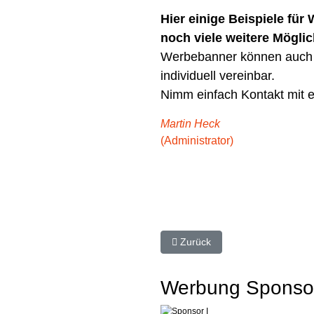
Hier einige Beispiele fü
noch viele weitere Mögli
Werbebanner können auch ze
individuell vereinbar.
Nimm einfach Kontakt mit e
Martin Heck
(Administrator)
Vorheriger Beitrag: Satzung
Zurück
Werbung Sponsor