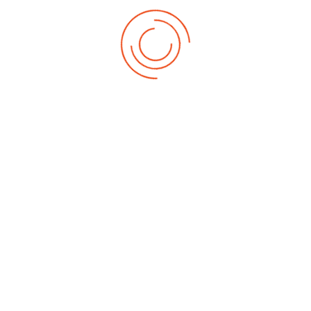
lten.
tlichte Software.
+49 7
r