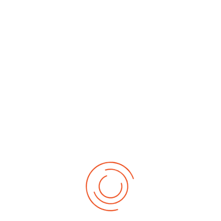
chneider als Zweierpaar. Sie gewannen 2014 Gold bei den Deu
 einen ersten Platz im 6er-Einradfahren bei Württ. Schülermeis
r 2017 bei den Deutschen Schülermeisterschaften Bronze erran
as Wettkampfverbot wegen Corona.
 2019 erreichte er bei den Deutschen Schülermeisterschaften de
nabedingten Wettkampfabsagen aus.
ter, Moni Beck, Andrea Hafen und Sandra Kurz hoffen wir auch w
bt. Es wird auf alle Fälle eine größere Lücke geben, da die j
ebot zurzeit auch keine neuen Kinder aufnehmen können!