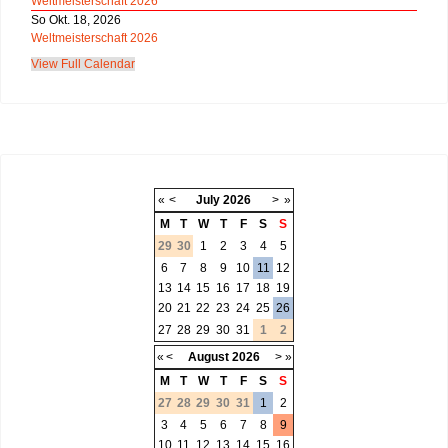
Weltmeisterschaft 2026
So Okt. 18, 2026
Weltmeisterschaft 2026
View Full Calendar
«
<
July
2026
>
»
M
T
W
T
F
S
S
29
30
1
2
3
4
5
6
7
8
9
10
11
12
13
14
15
16
17
18
19
20
21
22
23
24
25
26
27
28
29
30
31
1
2
«
<
August
2026
>
»
M
T
W
T
F
S
S
27
28
29
30
31
1
2
3
4
5
6
7
8
9
10
11
12
13
14
15
16